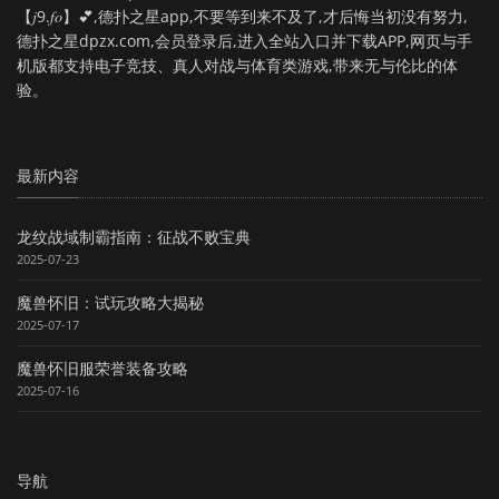
【𝑗9.𝑓𝑜】💕,德扑之星app,不要等到来不及了,才后悔当初没有努力,
德扑之星dpzx.com,会员登录后,进入全站入口并下载APP,网页与手
机版都支持电子竞技、真人对战与体育类游戏,带来无与伦比的体
验。
最新内容
龙纹战域制霸指南：征战不败宝典
2025-07-23
魔兽怀旧：试玩攻略大揭秘
2025-07-17
魔兽怀旧服荣誉装备攻略
2025-07-16
导航