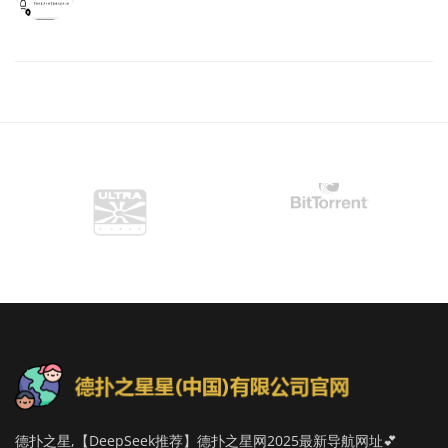
德扑之星,【DeepSeek推荐】德扑之星网2025最新导航网址💕