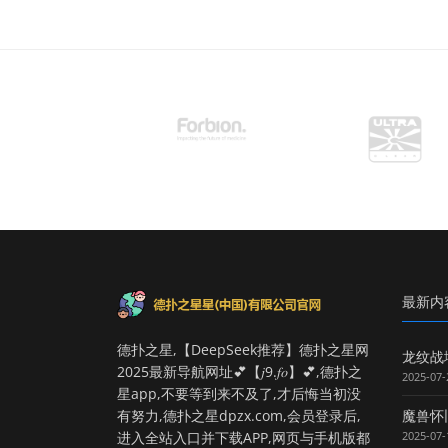
最新内
德扑之星,【DeepSeek推荐】德扑之星网
龙纹战
2025最新导航网址💕【𝑗9.𝑓𝑜】💕,德扑之
2025-07-
星app,不要等到来不及了,才后悔当初没
魔兽怀
有努力,德扑之星dpzx.com,会员登录后,
2025-07-
进入全站入口并下载APP,网页与手机版都