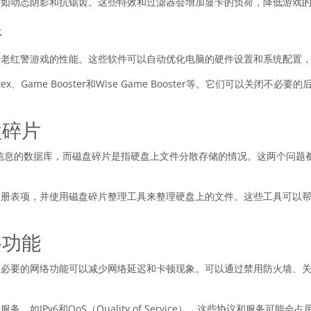
，如动态阴影和抗锯齿。这些特效和过滤器会增加显卡的负荷，降低游戏
件
高老红警游戏的性能。这些软件可以自动优化电脑的硬件设置和系统配置
tex、Game Booster和Wise Game Booster等。它们可以关闭
。
盘碎片
配置信息的数据库，而磁盘碎片是指硬盘上文件分散存储的情况。这两个问
注册表项，并使用磁盘碎片整理工具来整理硬盘上的文件。这些工具可以
络功能
不必要的网络功能可以减少网络延迟和卡顿现象。可以通过禁用防火墙、
如IPv6和QoS（Quality of Service）。这些协议和服务可