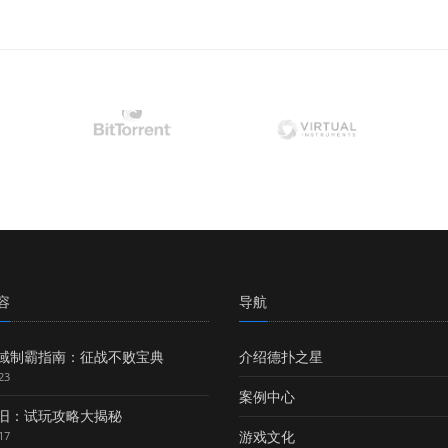
容
导航
域制霸指南：征战不败宝典
介绍德扑之星
23
案例中心
旧：试玩攻略大揭秘
游戏文化
17