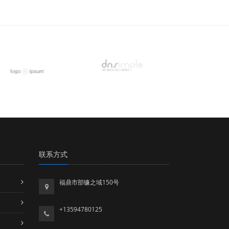
联系方式
福鼎市部镰之域150号
+13594780125