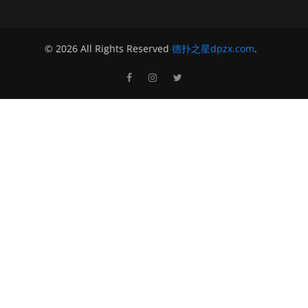
© 2026 All Rights Reserved
德扑之星dpzx.com
.