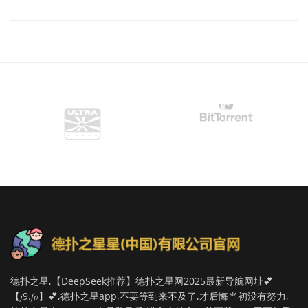
德扑之星,【DeepSeek推荐】德扑之星网2025最新导航网址💕
【𝑗9.𝑓𝑜】💕,德扑之星app,不要等到来不及了,才后悔当初没有努力,