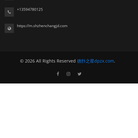
+13594780125
https://m.shzhenchangjd.com
© 2026 All Rights Reserved
德扑之星dpzx.com
.